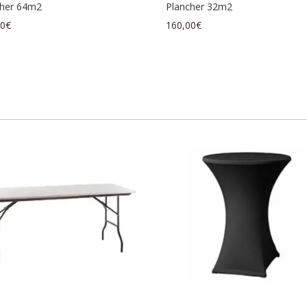
cher 64m2
Plancher 32m2
00
€
160,00
€