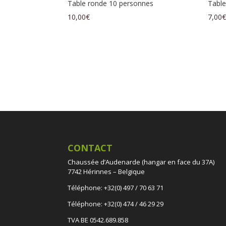
Table ronde 10 personnes
Table
10,00
€
7,00
CONTACT
Chaussée d’Audenarde (hangar en face du 37A)
7742 Hérinnes – Belgique
Téléphone: +32(0) 497 / 70 63 71
Téléphone: +32(0) 474 / 46 29 29
TVA BE 0542.689.858