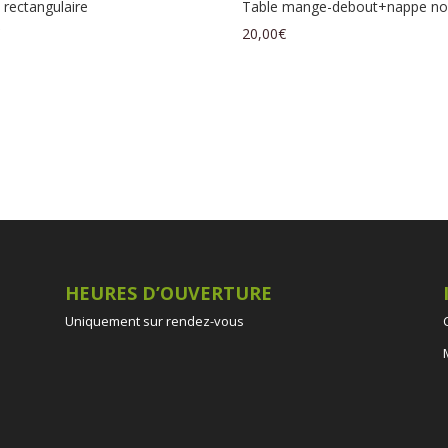
 rectangulaire
Table mange-debout+nappe no
€
20,00
€
HEURES D’OUVERTURE
Uniquement sur rendez-vous