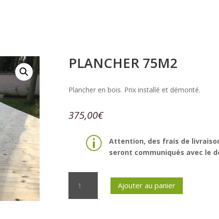
PLANCHER 75M2
Plancher en bois. Prix installé et démonté.
375,00
€
p
Attention, des frais de livraiso
seront communiqués avec le de
quantité
Ajouter au panier
de
Plancher
75m2