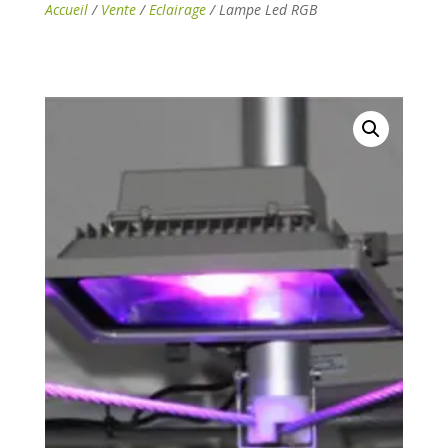
Accueil
/
Vente
/
Eclairage
/ Lampe Led RGB