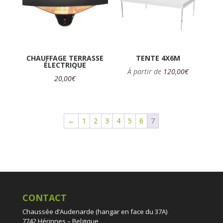
CHAUFFAGE TERRASSE
TENTE 4X6M
ÉLECTRIQUE
À partir de
120,00
€
20,00
€
←
1
2
3
4
5
6
7
CONTACT
Chaussée d’Audenarde (hangar en face du 37A)
7742 Hérinnes – Belgique