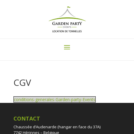
CGV
conditions-generales-Garden-party-Events
CONTACT
Chaussée d’Audenarde (hangar en face du 37A)
7742 Hérinnes – Belgique